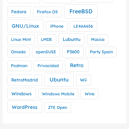
FreeBSD
Fedora
Firefox OS
GNU/Linux
iPhone
LE46A656
Lubuntu
Linux Mint
LMDE
Música
P3600
Omada
openSUSE
Party Spain
Retro
Podman
Privacidad
Ubuntu
RetroMadrid
Wii
Windows
Windows Mobile
Wine
WordPress
ZTE Open