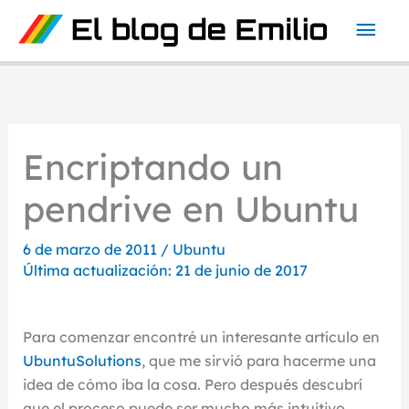
Ir
Men
al
contenido
prin
Encriptando un
pendrive en Ubuntu
6 de marzo de 2011
/
Ubuntu
Última actualización: 21 de junio de 2017
Para comenzar encontré un interesante artículo en
UbuntuSolutions
, que me sirvió para hacerme una
idea de cómo iba la cosa. Pero después descubrí
que el proceso puede ser mucho más intuitivo,